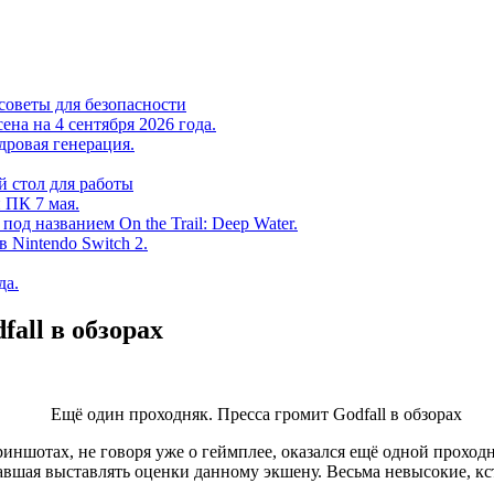
советы для безопасности
на на 4 сентября 2026 года.
дровая генерация.
 стол для работы
 ПК 7 мая.
од названием On the Trail: Deep Water.
в Nintendo Switch 2.
да.
all в обзорах
криншотах, не говоря уже о геймплее, оказался ещё одной проход
ачавшая выставлять оценки данному экшену. Весьма невысокие, кс