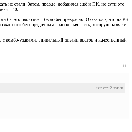
ть не стали. Затем, правда, добавился ещё и ПК, но сути это
ная – 40.
ли бы это было всё – было бы прекрасно. Оказалось, что на PS
названного беспорядочным, финальная часть, которую назвали
у с комбо-ударами, уникальный дизайн врагов и качественный
0
не в сети 2 недели