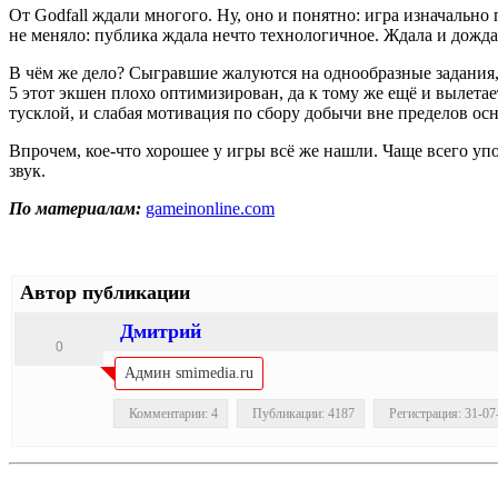
От Godfall ждали многого. Ну, оно и понятно: игра изначально 
не меняло: публика ждала нечто технологичное. Ждала и дождала
В чём же дело? Сыгравшие жалуются на однообразные задания, н
5 этот экшен плохо оптимизирован, да к тому же ещё и вылета
тусклой, и слабая мотивация по сбору добычи вне пределов ос
Впрочем, кое-что хорошее у игры всё же нашли. Чаще всего у
звук.
По материалам:
gameinonline.com
Автор публикации
Дмитрий
0
Админ smimedia.ru
Комментарии: 4
Публикации: 4187
Регистрация: 31-07