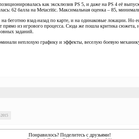
позиционировалась как эксклюзив PS 5, и даже на PS 4 её выпуска
сь: 62 балла на Metacritic. Максимальная оценка – 85, минималь
а беготню взад-назад по карте, и на одинаковые локации. Но ес
ет прямо из игрового процесса. Сюда же пошла критика сюжета, 
новных заданий.
поминали неплохую графику и эффекты, веселую боевую механик
-2015
Понравилось? Поделитесь с друзьями!