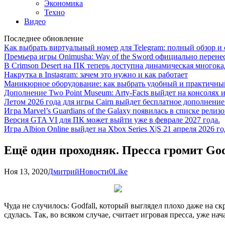
Экономика
Техно
Видео
Последнее обновление
Как выбрать виртуальный номер для Telegram: полный обзор и 
Премьера игры Onimusha: Way of the Sword официально перенесе
В Crimson Desert на ПК теперь доступна динамическая многока
Накрутка в Instagram: зачем это нужно и как работает
Маникюрное оборудование: как выбрать удобный и практичный
Дополнение Two Point Museum: Arty-Facts выйдет на консолях и
Летом 2026 года для игры Cairn выйдет бесплатное дополнение п
Игра Marvel’s Guardians of the Galaxy появилась в списке релизо
Версия GTA VI для ПК может выйти уже в феврале 2027 года.
Игра Albion Online выйдет на Xbox Series X|S 21 апреля 2026 го
Ещё один проходняк. Пресса громит Godf
Ноя 13, 2020
Дмитрий
Новости
0
Like
Чуда не случилось: Godfall, который выглядел плохо даже на с
сдулась. Так, во всяком случае, считает игровая пресса, уже н