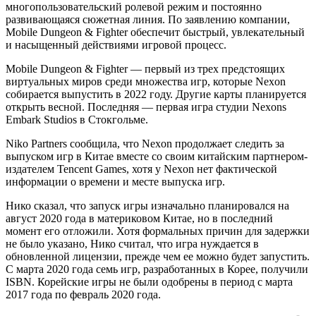
многопользовательский ролевой режим и постоянно
развивающаяся сюжетная линия. По заявлению компании,
Mobile Dungeon & Fighter обеспечит быстрый, увлекательный
и насыщенный действиями игровой процесс.
Mobile Dungeon & Fighter — первый из трех предстоящих
виртуальных миров среди множества игр, которые Nexon
собирается выпустить в 2022 году. Другие карты планируется
открыть весной. Последняя — первая игра студии Nexons
Embark Studios в Стокгольме.
Niko Partners сообщила, что Nexon продолжает следить за
выпуском игр в Китае вместе со своим китайским партнером-
издателем Tencent Games, хотя у Nexon нет фактической
информации о времени и месте выпуска игр.
Нико сказал, что запуск игры изначально планировался на
август 2020 года в материковом Китае, но в последний
момент его отложили. Хотя формальных причин для задержки
не было указано, Нико считал, что игра нуждается в
обновленной лицензии, прежде чем ее можно будет запустить.
С марта 2020 года семь игр, разработанных в Корее, получили
ISBN. Корейские игры не были одобрены в период с марта
2017 года по февраль 2020 года.