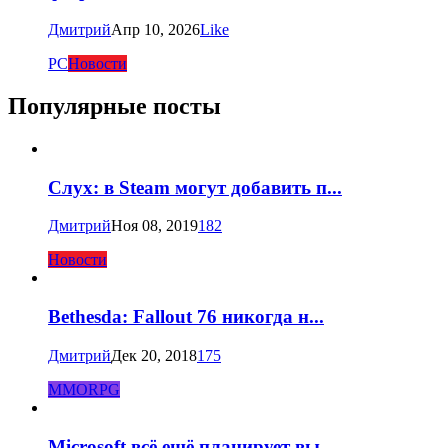
Дмитрий
Апр 10, 2026
Like
PC
Новости
Популярные посты
Слух: в Steam могут добавить п...
Дмитрий
Ноя 08, 2019
182
Новости
Bethesda: Fallout 76 никогда н...
Дмитрий
Дек 20, 2018
175
MMORPG
Microsoft всё ещё планирует вы...