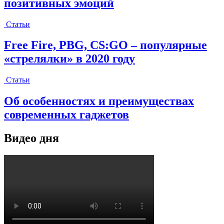
позитивных эмоций
Статьи
Free Fire, PBG, CS:GO – популярные
«стрелялки» в 2020 году
Статьи
Об особенностях и преимуществах
современных гаджетов
Видео дня