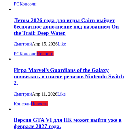
PC
Консоли
Летом 2026 года для игры Cairn выйдет
бесплатное дополнение под названием On
the Trail: Deep Water.
Дмитрий
Апр 15, 2026
Like
PC
Консоли
Новости
Игра Marvel’s Guardians of the Galaxy
появилась в списке релизов Nintendo Switch
2.
Дмитрий
Апр 11, 2026
Like
Консоли
Новости
Версия GTA VI для ПК может выйти уже в
феврале 2027 года.