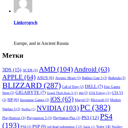
Linksyspwh
Europe, and in Ancient Russia
Метки
AMD
(104)
Android
(63)
3DS
(15)
ACER
(3)
APPLE
(64)
ASUS
(6)
Atomic Heart
(3)
Baldurs Gate 3
(2)
Bethesda
(2)
BLIZZARD
(287)
DELL
(7)
Call of Duty
(2)
Epic Games
GIGABYTE
(7)
Store
(2)
gta
(2)
GTA VI
Grand Theft Auto 3
(1)
GTA Trilogy
(1)
iOS
(65)
HP
(6)
(2)
Insomniac Games
(2)
Marvel
(2)
Microsoft
(2)
Modern
PC
(382)
NVIDIA
(103)
Warfare 3
(2)
Netflix
(1)
PS4
PS3
(12)
PlayStation
(3)
Playstation 5
(3)
PlayStation Plus
(2)
(193)
PSP
(9)
Sony
(4)
Spider-
PS6
(2)
red dead redemption 2
(2)
Sable
(1)