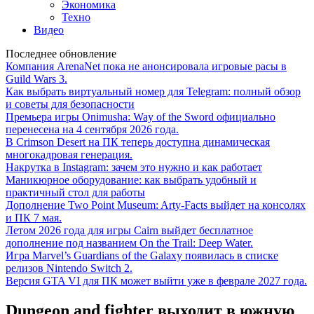
Экономика
Техно
Видео
Последнее обновление
Компания ArenaNet пока не анонсировала игровые расы в
Guild Wars 3.
Как выбрать виртуальный номер для Telegram: полный обзор
и советы для безопасности
Премьера игры Onimusha: Way of the Sword официально
перенесена на 4 сентября 2026 года.
В Crimson Desert на ПК теперь доступна динамическая
многокадровая генерация.
Накрутка в Instagram: зачем это нужно и как работает
Маникюрное оборудование: как выбрать удобный и
практичный стол для работы
Дополнение Two Point Museum: Arty-Facts выйдет на консолях
и ПК 7 мая.
Летом 2026 года для игры Cairn выйдет бесплатное
дополнение под названием On the Trail: Deep Water.
Игра Marvel’s Guardians of the Galaxy появилась в списке
релизов Nintendo Switch 2.
Версия GTA VI для ПК может выйти уже в феврале 2027 года.
Dungeon and fighter выходит в южную