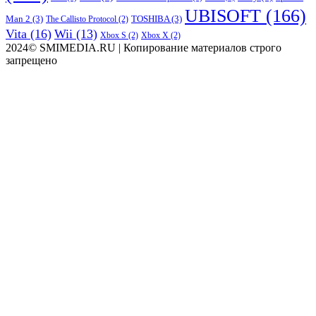
UBISOFT
(166)
Man 2
(3)
TOSHIBA
(3)
The Callisto Protocol
(2)
Vita
(16)
Wii
(13)
Xbox S
(2)
Xbox X
(2)
2024© SMIMEDIA.RU | Копирование материалов строго
запрещено