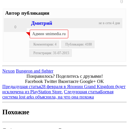
0
Автор публикации
Дмитрий
не в сети 4 дня
0
Админ smimedia.ru
Комментарии: 4
Публикации: 4188
Регистрация: 31-07-2015
Nexon
Вungeon and fighter
Понравилось? Поделитесь с друзьями!
Facebook
Twitter
Вконтакте
Google+
OK
Предыдущая статья
28 февраля в Японии Grand Kingdom будет
исключена из PlayStation Store.
Следующая статья
Боевая
система lost arks объяснила, на что она похожа
Похожие