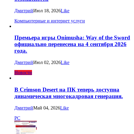
Дмитрий
Июл 18, 2026
Like
Компьютерные и интернет услуги
Премьера игры Onimusha: Way of the Sword
официально перенесена на 4 сентября 2026
года.
Дмитрий
Июл 02, 2026
Like
Новости
В Crimson Desert на ПК теперь доступна
динамическая многокадровая генерация.
Дмитрий
Май 04, 2026
Like
PC