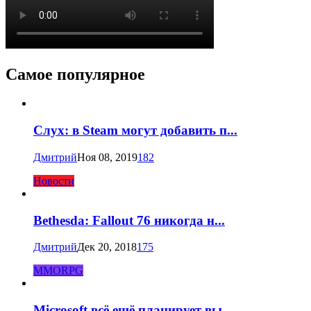
Самое популярное
Слух: в Steam могут добавить п...
Дмитрий
Ноя 08, 2019
182
Новости
Bethesda: Fallout 76 никогда н...
Дмитрий
Дек 20, 2018
175
MMORPG
Microsoft всё ещё планирует вы...