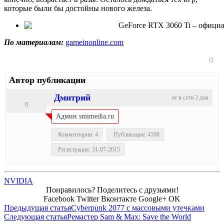
которые были бы достойны нового железа.
По материалам:
gameinonline.com
0
Автор публикации
Дмитрий
не в сети 3 дня
0
Админ smimedia.ru
Комментарии: 4
Публикации: 4188
Регистрация: 31-07-2015
NVIDIA
Понравилось? Поделитесь с друзьями!
Facebook
Twitter
Вконтакте
Google+
OK
Предыдущая статья
Cyberpunk 2077 с массовыми утечками
Следующая статья
Ремастер Sam & Max: Save the World