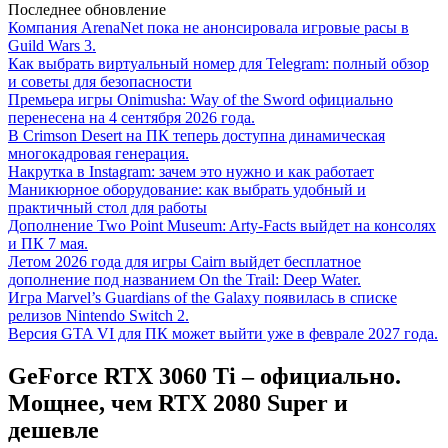
Последнее обновление
Компания ArenaNet пока не анонсировала игровые расы в
Guild Wars 3.
Как выбрать виртуальный номер для Telegram: полный обзор
и советы для безопасности
Премьера игры Onimusha: Way of the Sword официально
перенесена на 4 сентября 2026 года.
В Crimson Desert на ПК теперь доступна динамическая
многокадровая генерация.
Накрутка в Instagram: зачем это нужно и как работает
Маникюрное оборудование: как выбрать удобный и
практичный стол для работы
Дополнение Two Point Museum: Arty-Facts выйдет на консолях
и ПК 7 мая.
Летом 2026 года для игры Cairn выйдет бесплатное
дополнение под названием On the Trail: Deep Water.
Игра Marvel’s Guardians of the Galaxy появилась в списке
релизов Nintendo Switch 2.
Версия GTA VI для ПК может выйти уже в феврале 2027 года.
GeForce RTX 3060 Ti – официально.
Мощнее, чем RTX 2080 Super и
дешевле