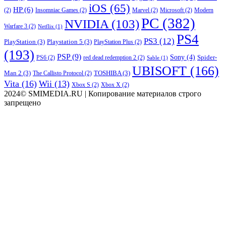
iOS
(65)
HP
(6)
(2)
Insomniac Games
(2)
Marvel
(2)
Microsoft
(2)
Modern
PC
(382)
NVIDIA
(103)
Warfare 3
(2)
Netflix
(1)
PS4
PS3
(12)
PlayStation
(3)
Playstation 5
(3)
PlayStation Plus
(2)
(193)
PSP
(9)
Sony
(4)
Spider-
PS6
(2)
red dead redemption 2
(2)
Sable
(1)
UBISOFT
(166)
Man 2
(3)
TOSHIBA
(3)
The Callisto Protocol
(2)
Vita
(16)
Wii
(13)
Xbox S
(2)
Xbox X
(2)
2024© SMIMEDIA.RU | Копирование материалов строго
запрещено