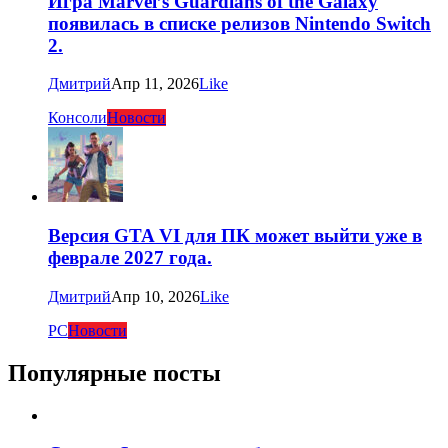
Игра Marvel’s Guardians of the Galaxy
появилась в списке релизов Nintendo Switch
2.
Дмитрий
Апр 11, 2026
Like
Консоли
Новости
Версия GTA VI для ПК может выйти уже в
феврале 2027 года.
Дмитрий
Апр 10, 2026
Like
PC
Новости
Популярные посты