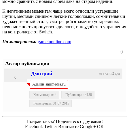
можно сравнить с новым слоем лака на старом изделии.
К негативным моментам чаще всего относили устаревшие
шутки, местами слишком лёгкие головоломки, сомнительный
художественный стиль, смотрящийся заметно устаревшим,
невозможность пропустить диалоги, и неудобство управления
на контроллере от Switch.
По материалам:
gameinonline.com
0
Автор публикации
Дмитрий
не в сети 2 дня
0
Админ smimedia.ru
Комментарии: 4
Публикации: 4188
Регистрация: 31-07-2015
Понравилось? Поделитесь с друзьями!
Facebook
Twitter
Вконтакте
Google+
OK