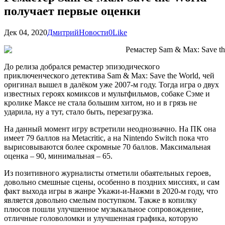
получает первые оценки
Дек 04, 2020
Дмитрий
Новости
0
Like
До релиза добрался ремастер эпизодического
приключенческого детектива Sam & Max: Save the World, чей
оригинал вышел в далёком уже 2007-м году. Тогда игра о двух
известных героях комиксов и мультфильмов, собаке Сэме и
кролике Максе не стала большим хитом, но и в грязь не
ударила, ну а тут, стало быть, перезагрузка.
На данный момент игру встретили неоднозначно. На ПК она
имеет 79 баллов на Metacritic, а на Nintendo Switch пока что
вырисовываются более скромные 70 баллов. Максимальная
оценка – 90, минимальная – 65.
Из позитивного журналисты отметили обаятельных героев,
довольно смешные сцены, особенно в поздних миссиях, и сам
факт выхода игры в жанре Укажи-и-Нажми в 2020-м году, что
является довольно смелым поступком. Также в копилку
плюсов пошли улучшенное музыкальное сопровождение,
отличные головоломки и улучшенная графика, которую