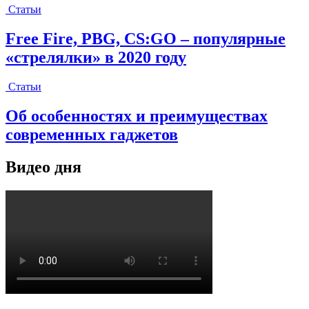
Статьи
Free Fire, PBG, CS:GO – популярные
«стрелялки» в 2020 году
Статьи
Об особенностях и преимуществах
современных гаджетов
Видео дня