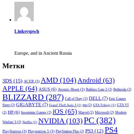
Linksyspwh
Europe, and in Ancient Russia
Метки
AMD
(104)
Android
(63)
3DS
(15)
ACER
(3)
APPLE
(64)
ASUS
(6)
Atomic Heart
(3)
Baldurs Gate 3
(2)
Bethesda
(2)
BLIZZARD
(287)
DELL
(7)
Call of Duty
(2)
Epic Games
GIGABYTE
(7)
Store
(2)
gta
(2)
GTA VI
Grand Theft Auto 3
(1)
GTA Trilogy
(1)
iOS
(65)
HP
(6)
(2)
Insomniac Games
(2)
Marvel
(2)
Microsoft
(2)
Modern
PC
(382)
NVIDIA
(103)
Warfare 3
(2)
Netflix
(1)
PS4
PS3
(12)
PlayStation
(3)
Playstation 5
(3)
PlayStation Plus
(2)