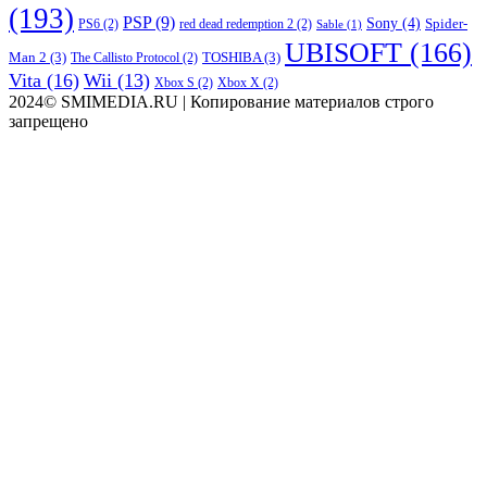
(193)
PSP
(9)
Sony
(4)
Spider-
PS6
(2)
red dead redemption 2
(2)
Sable
(1)
UBISOFT
(166)
Man 2
(3)
TOSHIBA
(3)
The Callisto Protocol
(2)
Vita
(16)
Wii
(13)
Xbox S
(2)
Xbox X
(2)
2024© SMIMEDIA.RU | Копирование материалов строго
запрещено