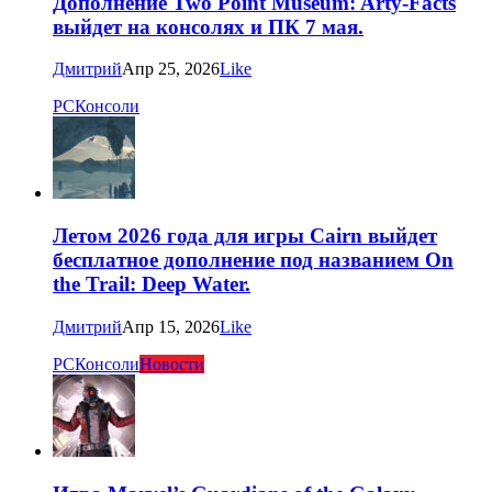
Дополнение Two Point Museum: Arty-Facts
выйдет на консолях и ПК 7 мая.
Дмитрий
Апр 25, 2026
Like
PC
Консоли
Летом 2026 года для игры Cairn выйдет
бесплатное дополнение под названием On
the Trail: Deep Water.
Дмитрий
Апр 15, 2026
Like
PC
Консоли
Новости