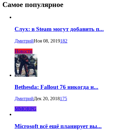
Самое популярное
Слух: в Steam могут добавить п...
Дмитрий
Ноя 08, 2019
182
Новости
Bethesda: Fallout 76 никогда н...
Дмитрий
Дек 20, 2018
175
MMORPG
Microsoft всё ещё планирует вы...