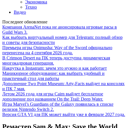
Экономика
Техно
Видео
Последнее обновление
Компания ArenaNet пока не анонсировала игровые расы в
Guild Wars 3.
Как выбрать виртуальный номер для Telegram: полный обзор
и советы для безопасности
Премьера игры Onimusha: Way of the Sword официально
перенесена на 4 сентября 2026 года.
В Crimson Desert на ПК теперь доступна динамическая
многокадровая генерация.
Накрутка в Instagram: зачем это нужно и как работает
Маникюрное оборудование: как выбрать удобный и
практичный стол для работы
Дополнение Two Point Museum: Arty-Facts выйдет на консолях
и ПК 7 мая.
Летом 2026 года для игры Cairn выйдет бесплатное
дополнение под названием On the Trail: Deep Water.
Игра Marvel’s Guardians of the Galaxy появилась в списке
релизов Nintendo Switch 2.
Версия GTA VI для ПК может выйти уже в феврале 2027 года.
Ремастер Sam & Max: Save the World