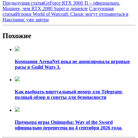
Предыдущая статья
GeForce RTX 3060 Ti – официально.
Мощнее, чем RTX 2080 Super и дешевле
Следующая
статья
Игроки World of Warcraft: Classic могут отправиться в
Наксрамас уже завтра
Похожие
Компания ArenaNet пока не анонсировала игровые
расы в Guild Wars 3.
Как выбрать виртуальный номер для Telegram:
полный обзор и советы для безопасности
Премьера игры Onimusha: Way of the Sword
официально перенесена на 4 сентября 2026 года.