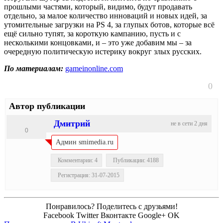
прошлыми частями, который, видимо, будут продавать
отдельно, за малое количество инноваций и новых идей, за
утомительные загрузки на PS 4, за глупых ботов, которые всё
ещё сильно тупят, за короткую кампанию, пусть и с
несколькими концовками, и – это уже добавим мы – за
очередную политическую истерику вокруг злых русских.
По материалам:
gameinonline.com
0
Автор публикации
Дмитрий
не в сети 2 дня
0
Админ smimedia.ru
Комментарии: 4
Публикации: 4188
Регистрация: 31-07-2015
Понравилось? Поделитесь с друзьями!
Facebook
Twitter
Вконтакте
Google+
OK