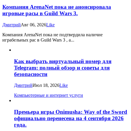
Компания ArenaNet пока не анонсировала
игровые расы в Guild Wars 3.
Дмитрий
Авг 06, 2026
Like
Компания ArenaNet пока не подтвердила наличие
играбельных рас в Guild Wars 3 , а...
Как выбрать виртуальный номер для
Telegram: полный обзор и советы для
безопасности
Дмитрий
Июл 18, 2026
Like
Компьютерные и интернет услуги
Премьера игры Onimusha: Way of the Sword
официально перенесена на 4 сентября 2026
года.