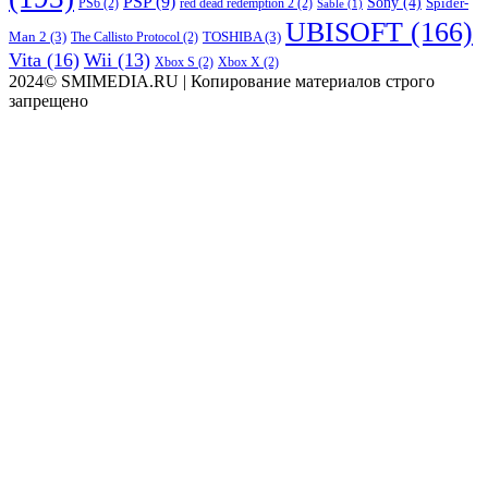
PSP
(9)
Sony
(4)
Spider-
PS6
(2)
red dead redemption 2
(2)
Sable
(1)
UBISOFT
(166)
Man 2
(3)
TOSHIBA
(3)
The Callisto Protocol
(2)
Vita
(16)
Wii
(13)
Xbox S
(2)
Xbox X
(2)
2024© SMIMEDIA.RU | Копирование материалов строго
запрещено