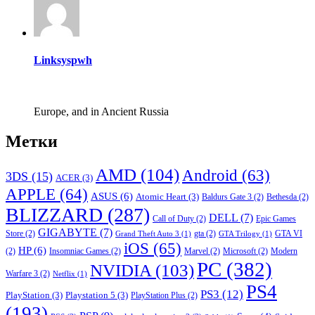
Linksyspwh
Europe, and in Ancient Russia
Метки
AMD
(104)
Android
(63)
3DS
(15)
ACER
(3)
APPLE
(64)
ASUS
(6)
Atomic Heart
(3)
Baldurs Gate 3
(2)
Bethesda
(2)
BLIZZARD
(287)
DELL
(7)
Call of Duty
(2)
Epic Games
GIGABYTE
(7)
Store
(2)
gta
(2)
GTA VI
Grand Theft Auto 3
(1)
GTA Trilogy
(1)
iOS
(65)
HP
(6)
(2)
Insomniac Games
(2)
Marvel
(2)
Microsoft
(2)
Modern
PC
(382)
NVIDIA
(103)
Warfare 3
(2)
Netflix
(1)
PS4
PS3
(12)
PlayStation
(3)
Playstation 5
(3)
PlayStation Plus
(2)
(193)