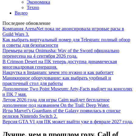
Экономика
Техно
Видео
Последнее обновление
Компания ArenaNet пока не анонсировала игровые расы в
Guild Wars 3.
Как выбрать виртуальный номер для Telegram: полный обзор
и советы для безопасности
Премьера игры Onimusha: Way of the Sword официально
перенесена на 4 сентября 2026 года.
В Crimson Desert на ПК теперь доступна динамическая
многокадровая генерация.
Накрутка в Instagram: зачем это нужно и как работает
Маникюрное оборудование: как выбрать удобный и
практичный стол для работы
Дополнение Two Point Museum: Arty-Facts выйдет на консолях
и ПК 7 мая.
Летом 2026 года для игры Cairn выйдет бесплатное
дополнение под названием On the Trail: Deep Water.
Игра Marvel’s Guardians of the Galaxy появилась в списке
релизов Nintendo Switch 2.
Версия GTA VI для ПК может выйти уже в феврале 2027 года.
Лучше, чем в прошлом году. Call of