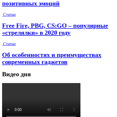
позитивных эмоций
Статьи
Free Fire, PBG, CS:GO – популярные
«стрелялки» в 2020 году
Статьи
Об особенностях и преимуществах
современных гаджетов
Видео дня