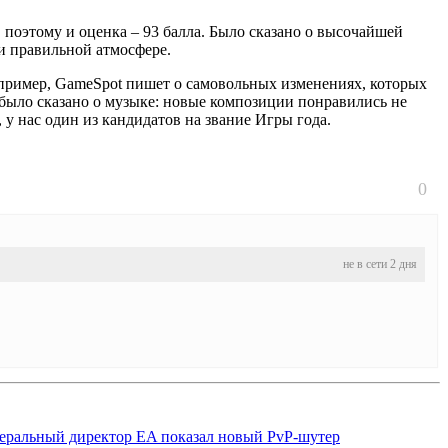
 поэтому и оценка – 93 балла. Было сказано о высочайшей
и правильной атмосфере.
Например, GameSpot пишет о самовольных изменениях, которых
е было сказано о музыке: новые композиции понравились не
 у нас один из кандидатов на звание Игры года.
0
не в сети 2 дня
еральный директор EA показал новый PvP-шутер