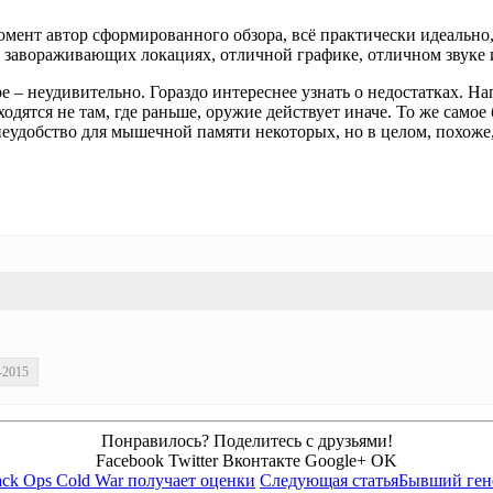
мент автор сформированного обзора, всё практически идеально,
 завораживающих локациях, отличной графике, отличном звуке 
ре – неудивительно. Гораздо интереснее узнать о недостатках. 
ходятся не там, где раньше, оружие действует иначе. То же само
неудобство для мышечной памяти некоторых, но в целом, похоже,
-2015
Понравилось? Поделитесь с друзьями!
Facebook
Twitter
Вконтакте
Google+
OK
lack Ops Cold War получает оценки
Следующая статья
Бывший ген