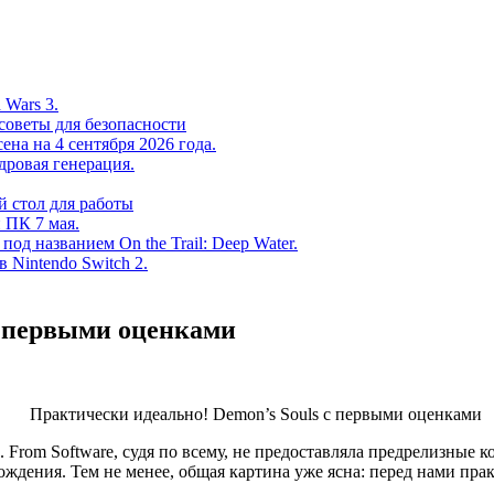
 Wars 3.
советы для безопасности
на на 4 сентября 2026 года.
дровая генерация.
 стол для работы
 ПК 7 мая.
од названием On the Trail: Deep Water.
в Nintendo Switch 2.
с первыми оценками
 From Software, судя по всему, не предоставляла предрелизные к
хождения. Тем не менее, общая картина уже ясна: перед нами пра