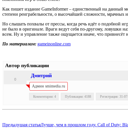
Как пишет издание GameInformer – единственный на данный мо
степени реиграбельности, о высочайшей сложности, мрачных и
Но слышать похвалы от прессы, когда речь идёт о подобной иг
не было в оригинале. Враги ведут себя по-другому, ловушки на
всем. Ну и управление также ощущается иначе, что привнесёт 
По материалам:
gameinonline.com
Автор публикации
Дмитрий
0
Админ smimedia.ru
Комментарии: 4
Публикации: 4188
Регистрация: 31-07
Предыдущая статья
Лучше, чем в прошлом году. Call of Duty: B