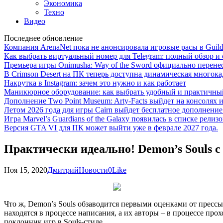
Экономика
Техно
Видео
Последнее обновление
Компания ArenaNet пока не анонсировала игровые расы в Guild
Как выбрать виртуальный номер для Telegram: полный обзор и 
Премьера игры Onimusha: Way of the Sword официально перенесе
В Crimson Desert на ПК теперь доступна динамическая многока
Накрутка в Instagram: зачем это нужно и как работает
Маникюрное оборудование: как выбрать удобный и практичный
Дополнение Two Point Museum: Arty-Facts выйдет на консолях и
Летом 2026 года для игры Cairn выйдет бесплатное дополнение п
Игра Marvel’s Guardians of the Galaxy появилась в списке релизо
Версия GTA VI для ПК может выйти уже в феврале 2027 года.
Практически идеально! Demon’s Souls 
Ноя 15, 2020
Дмитрий
Новости
0
Like
Что ж, Demon’s Souls обзаводится первыми оценками от прессы.
находятся в процессе написания, а их авторы – в процессе про
поклонник игр в Souls-стиле.