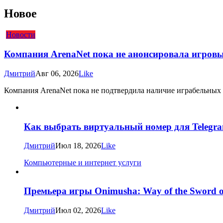
Новое
Новости
Компания ArenaNet пока не анонсировала игровые
Дмитрий
Авг 06, 2026
Like
Компания ArenaNet пока не подтвердила наличие играбельных рас
Как выбрать виртуальный номер для Telegra
Дмитрий
Июл 18, 2026
Like
Компьютерные и интернет услуги
Премьера игры Onimusha: Way of the Sword о
Дмитрий
Июл 02, 2026
Like