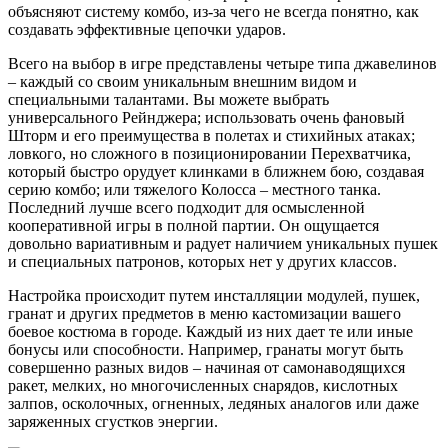
объясняют систему комбо, из-за чего не всегда понятно, как
создавать эффективные цепочки ударов.
Всего на выбор в игре представлены четыре типа джавелинов
– каждый со своим уникальным внешним видом и
специальными талантами. Вы можете выбрать
универсального Рейнджера; использовать очень фановый
Шторм и его преимущества в полетах и стихийных атаках;
ловкого, но сложного в позиционировании Перехватчика,
который быстро орудует клинками в ближнем бою, создавая
серию комбо; или тяжелого Колосса – местного танка.
Последний лучше всего подходит для осмысленной
кооперативной игры в полной партии. Он ощущается
довольно вариативным и радует наличием уникальных пушек
и специальных патронов, которых нет у других классов.
Настройка происходит путем инсталляции модулей, пушек,
гранат и других предметов в меню кастомизации вашего
боевое костюма в городе. Каждый из них дает те или иные
бонусы или способности. Например, гранаты могут быть
совершенно разных видов – начиная от самонаводящихся
ракет, мелких, но многочисленных снарядов, кислотных
залпов, осколочных, огненных, ледяных аналогов или даже
заряженных сгустков энергии.