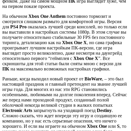
фейком. Даже на самом мощном
ПК
игра выглядит хуже, чем
на первом показе проекта.
На обычном
Xbox One Anthem
постоянно тормозит и
смотрится слишком размыто для комфортной игры. Версия
для
PS4 Pro
оказалась лучшей среди консолей, но только если
вы выставили в настройках системы 1080p. В этом случае вы
получаете относительно стабильные 30 FPS без постоянного
тиринга, детализацию как на
Xbox One X
, но сама графика
проигрывает лучшим настройкам ПК-версии, где игра
выглядит просто великолепно, даже несмотря на даунгрейд
относительно первого “геймплея с
Xbox One X
”. Все
скриншоты для этой статьи были сняты мною с версии для
ПК
на максимально возможных настройках графики.
Раньше, когда выходил новый проект от
BioWare
, – это был
настоящий праздник и главный претендент на звание лучшей
игры года. Для многих из нас эти RPG становились
особенными, любимыми на долгие поколения вперед. Сейчас
же перед нами проходной продукт, созданный полой
оболочкой некогда великой студии в жалких попытках
Electronic Arts
запрыгнуть на уходящий поезд
Destiny
.
Сложно сказать, что ждет впереди эту игру и создавшую ее
компанию, но у нас есть серьезные опасения, что ничего
хорошего. И если вы играете на обычном
Xbox One
или
S
, то