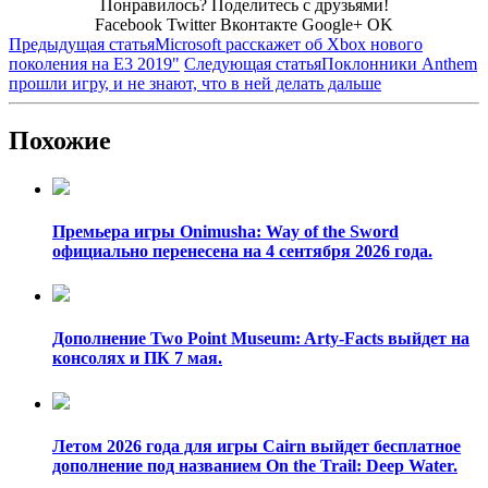
Понравилось? Поделитесь с друзьями!
Facebook
Twitter
Вконтакте
Google+
OK
Предыдущая статья
Microsoft расскажет об Xbox нового
поколения на E3 2019"
Следующая статья
Поклонники Anthem
прошли игру, и не знают, что в ней делать дальше
Похожие
Премьера игры Onimusha: Way of the Sword
официально перенесена на 4 сентября 2026 года.
Дополнение Two Point Museum: Arty-Facts выйдет на
консолях и ПК 7 мая.
Летом 2026 года для игры Cairn выйдет бесплатное
дополнение под названием On the Trail: Deep Water.