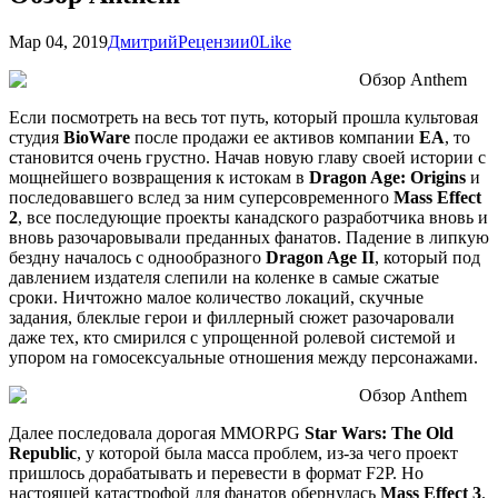
Мар 04, 2019
Дмитрий
Рецензии
0
Like
Если посмотреть на весь тот путь, который прошла культовая
студия
BioWare
после продажи ее активов компании
EA
, то
становится очень грустно. Начав новую главу своей истории с
мощнейшего возвращения к истокам в
Dragon Age: Origins
и
последовавшего вслед за ним суперсовременного
Mass Effect
2
, все последующие проекты канадского разработчика вновь и
вновь разочаровывали преданных фанатов. Падение в липкую
бездну началось с однообразного
Dragon Age II
, который под
давлением издателя слепили на коленке в самые сжатые
сроки. Ничтожно малое количество локаций, скучные
задания, блеклые герои и филлерный сюжет разочаровали
даже тех, кто смирился с упрощенной ролевой системой и
упором на гомосексуальные отношения между персонажами.
Далее последовала дорогая MMORPG
Star Wars: The Old
Republic
, у которой была масса проблем, из-за чего проект
пришлось дорабатывать и перевести в формат F2P. Но
настоящей катастрофой для фанатов обернулась
Mass Effect 3
.