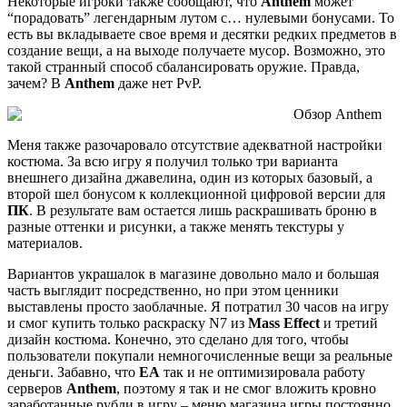
Некоторые игроки также сообщают, что
Anthem
может
“порадовать” легендарным лутом с… нулевыми бонусами. То
есть вы вкладываете свое время и десятки редких предметов в
создание вещи, а на выходе получаете мусор. Возможно, это
такой странный способ сбалансировать оружие. Правда,
зачем? В
Anthem
даже нет PvP.
Меня также разочаровало отсутствие адекватной настройки
костюма. За всю игру я получил только три варианта
внешнего дизайна джавелина, один из которых базовый, а
второй шел бонусом к коллекционной цифровой версии для
ПК
. В результате вам остается лишь раскрашивать броню в
разные оттенки и рисунки, а также менять текстуры у
материалов.
Вариантов украшалок в магазине довольно мало и большая
часть выглядит посредственно, но при этом ценники
выставлены просто заоблачные. Я потратил 30 часов на игру
и смог купить только раскраску N7 из
Mass Effect
и третий
дизайн костюма. Конечно, это сделано для того, чтобы
пользователи покупали немногочисленные вещи за реальные
деньги. Забавно, что
EA
так и не оптимизировала работу
серверов
Anthem
, поэтому я так и не смог вложить кровно
заработанные рубли в игру – меню магазина игры постоянно