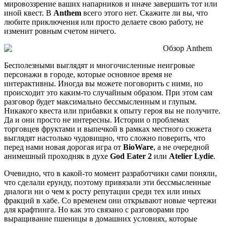
мировоззрение ваших напарников и иначе завершить тот или
иной квест. В
Anthem
всего этого нет. Скажите ли вы, что
любите приключения или просто делаете свою работу, не
изменит ровным счетом ничего.
Бесполезными выглядят и многочисленные неигровые
персонажи в городе, которые основное время не
интерактивны. Иногда вы можете поговорить с ними, но
происходит это каким-то случайным образом. При этом сам
разговор будет максимально бессмысленным и глупым.
Никакого квеста или прибавки к опыту героя вы не получите.
Да и они просто не интересны. Истории о проблемах
торговцев фруктами и выпечкой в рамках местного сюжета
выглядят настолько чудовищно, что сложно поверить, что
перед нами новая дорогая игра от
BioWare
, а не очередной
анимешный проходняк в духе
God Eater 2
или
Atelier Lydie
.
Очевидно, что в какой-то момент разработчики сами поняли,
что сделали ерунду, поэтому привязали эти бессмысленные
диалоги ни о чем к росту репутации среди тех или иных
фракций в хабе. Со временем они открывают новые чертежи
для крафтинга. Но как это связано с разговорами про
выращивание пшеницы в домашних условиях, которые