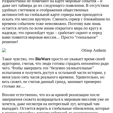
Разработчики не помечают на карте мировые события – и
даже нет таймера до их следующего появления. В отсутствии
удобных счетчиков и отображения общественных
активностей на глобальной карте сервера вам приходится
искать эти миссии вручную. Сменить сервер с ближайшим по
времени событием тоже невозможно. Поэтому вам лишь
остается летать по всем зонам открытого мира по кругу в
надежде, что произойдет чудо – сработает скрипт и перед
вами появится мировая миссия… Просто “гениальное”
решение!
Такое чувство, что
BioWare
просто не уважает время своей
аудитории, считая, что люди готовы страдать непонятно ради
чего. Чтобы завершить эти “безумно увлекательные”
испытания и получить доступ к остальной части истории, у
меня ушло пять часов реального времени. Удивительно, но
весь сюжет, не считая данный гринд, занимает примерно
столько же…
Вполне естественно, что из-за кривой реализации после
завершения сюжета возвращаться к мировым миссиям уже не
хочется, даже несмотря на интересный лут, который там
выпадает. Остается верить в глобальные обновления, которые
в теории способны довести геймплей до человеческого