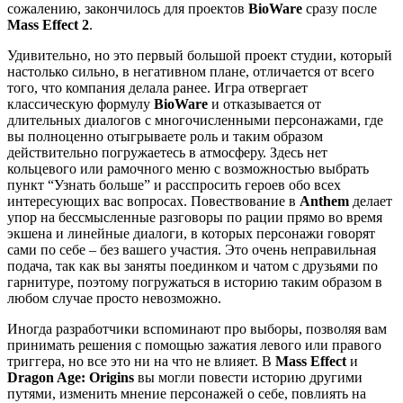
сожалению, закончилось для проектов
BioWare
сразу после
Mass Effect 2
.
Удивительно, но это первый большой проект студии, который
настолько сильно, в негативном плане, отличается от всего
того, что компания делала ранее. Игра отвергает
классическую формулу
BioWare
и отказывается от
длительных диалогов с многочисленными персонажами, где
вы полноценно отыгрываете роль и таким образом
действительно погружаетесь в атмосферу. Здесь нет
кольцевого или рамочного меню с возможностью выбрать
пункт “Узнать больше” и расспросить героев обо всех
интересующих вас вопросах. Повествование в
Anthem
делает
упор на бессмысленные разговоры по рации прямо во время
экшена и линейные диалоги, в которых персонажи говорят
сами по себе – без вашего участия. Это очень неправильная
подача, так как вы заняты поединком и чатом с друзьями по
гарнитуре, поэтому погружаться в историю таким образом в
любом случае просто невозможно.
Иногда разработчики вспоминают про выборы, позволяя вам
принимать решения с помощью зажатия левого или правого
триггера, но все это ни на что не влияет. В
Mass Effect
и
Dragon Age: Origins
вы могли повести историю другими
путями, изменить мнение персонажей о себе, повлиять на