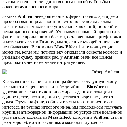
высокие стены стали единственным способом борьбы с
опасностями внешнего мира.
Завязка
Anthem
невероятно атмосферна и благодаря идее о
преобразовании реальности в нечто новое должна была
гарантировать множество уникальных локаций, историй и
неожиданных откровений. Учитывая огромный простор для
фантазии с пропавшими богами, оставленными артефактами
и метафизическим Гимном, мы ждали что-то действительно
незабываемое. Вспоминая
Mass Effect 1
и те волнующие
моменты, когда мы потихоньку открывали секреты космоса и
узнавали судьбу древних рас, у
Anthem
были все шансы
предложить нечто не менее интригующее.
К сожалению, наши фантазии разбились о чугунную жопу
реальности. Сценаристы и геймдизайнеры
BioWare
не
удосужились связать историю мира, задания и локации в
единое целое, поэтому они существуют отдельно друг от
друга. Где-то на фоне, собирая тексты и активируя точки
интереса на руинах игрового мира, мы продолжаем получать
крупицы атмосферной информации об устройстве вселенной
(есть аналог кодекса из
Mass Effect
, который в
Anthem
стал в
разы короче), но этого слишком мало для глубокого