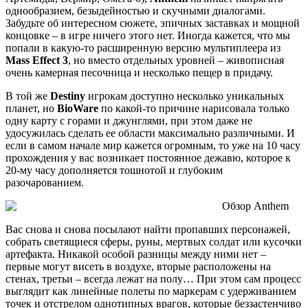
однообразием, безыдейностью и скучными диалогами.
Забудьте об интересном сюжете, эпичных заставках и мощной
концовке – в игре ничего этого нет. Иногда кажется, что мы
попали в какую-то расширенную версию мультиплеера из
Mass Effect 3
, но вместо отдельных уровней – живописная
очень камерная песочница и несколько пещер в придачу.
В той же
Destiny
игрокам доступно несколько уникальных
планет, но
BioWare
по какой-то причине нарисовала только
одну карту с горами и джунглями, при этом даже не
удосужилась сделать ее области максимально различными. И
если в самом начале мир кажется огромным, то уже на 10 часу
прохождения у вас возникает постоянное дежавю, которое к
20-му часу дополняется тошнотой и глубоким
разочарованием.
Вас снова и снова посылают найти пропавших персонажей,
собрать светящиеся сферы, руны, мертвых солдат или кусочки
артефакта. Никакой особой разницы между ними нет –
первые могут висеть в воздухе, вторые расположены на
стенах, третьи – всегда лежат на полу… При этом сам процесс
выглядит как линейные полеты по маркерам с удерживанием
точек и отстрелом однотипных врагов, которые беззастенчиво