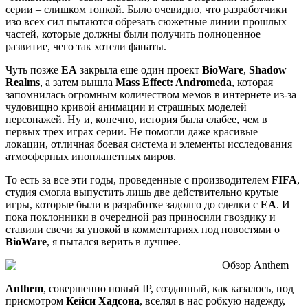
серии – слишком тонкой. Было очевидно, что разработчики
изо всех сил пытаются обрезать сюжетные линии прошлых
частей, которые должны были получить полноценное
развитие, чего так хотели фанаты.
Чуть позже
EA
закрыла еще один проект
BioWare
,
Shadow
Realms
, а затем вышла
Mass Effect: Andromeda
, которая
запомнилась огромным количеством мемов в интернете из-за
чудовищно кривой анимации и страшных моделей
персонажей. Ну и, конечно, история была слабее, чем в
первых трех играх серии. Не помогли даже красивые
локации, отличная боевая система и элементы исследования
атмосферных инопланетных миров.
То есть за все эти годы, проведенные с производителем
FIFA
,
студия смогла выпустить лишь две действительно крутые
игры, которые были в разработке задолго до сделки с
EA
. И
пока поклонники в очередной раз приносили гвоздику и
ставили свечи за упокой в комментариях под новостями о
BioWare
, я пытался верить в лучшее.
Anthem
, совершенно новый IP, созданный, как казалось, под
присмотром
Кейси Хадсона
, вселял в нас робкую надежду,