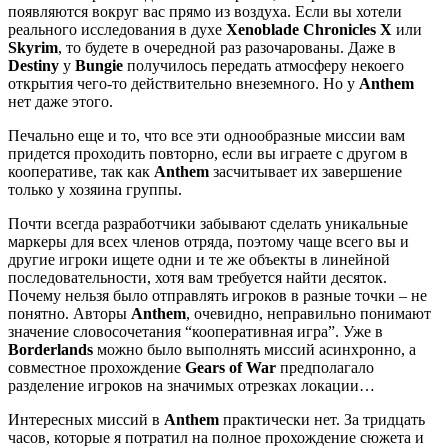
появляются вокруг вас прямо из воздуха. Если вы хотели
реального исследования в духе
Xenoblade Chronicles X
или
Skyrim
, то будете в очередной раз разочарованы. Даже в
Destiny
у
Bungie
получилось передать атмосферу некоего
открытия чего-то действительно внеземного. Но у
Anthem
нет даже этого.
Печально еще и то, что все эти однообразные миссии вам
придется проходить повторно, если вы играете с другом в
кооперативе, так как
Anthem
засчитывает их завершение
только у хозяина группы.
Почти всегда разработчики забывают сделать уникальные
маркеры для всех членов отряда, поэтому чаще всего вы и
другие игроки ищете одни и те же объекты в линейной
последовательности, хотя вам требуется найти десяток.
Почему нельзя было отправлять игроков в разные точки – не
понятно. Авторы
Anthem
, очевидно, неправильно понимают
значение словосочетания “кооперативная игра”. Уже в
Borderlands
можно было выполнять миссий асинхронно, а
совместное прохождение
Gears of War
предполагало
разделение игроков на значимых отрезках локации…
Интересных миссий в
Anthem
практически нет. За тридцать
часов, которые я потратил на полное прохождение сюжета и