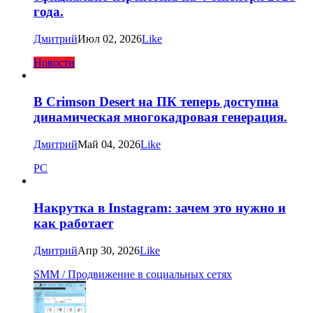
года.
Дмитрий
Июл 02, 2026
Like
Новости
В Crimson Desert на ПК теперь доступна
динамическая многокадровая генерация.
Дмитрий
Май 04, 2026
Like
PC
Накрутка в Instagram: зачем это нужно и
как работает
Дмитрий
Апр 30, 2026
Like
SMM / Продвижение в социальных сетях