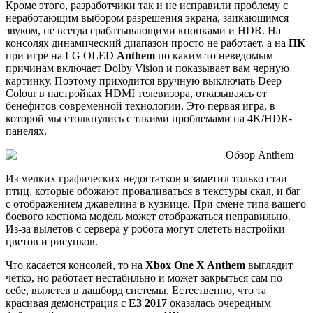
Кроме этого, разработчики так и не исправили проблему с
неработающим выбором разрешения экрана, заикающимся
звуком, не всегда срабатывающими кнопками и HDR. На
консолях динамический диапазон просто не работает, а на
ПК
при игре на LG OLED
Anthem
по каким-то неведомым
причинам включает Dolby Vision и показывает вам черную
картинку. Поэтому приходится вручную выключать Deep
Colour в настройках HDMI телевизора, отказываясь от
бенефитов современной технологии. Это первая игра, в
которой мы столкнулись с такими проблемами на 4K/HDR-
панелях.
Из мелких графических недостатков я заметил только стаи
птиц, которые обожают проваливаться в текстуры скал, и баг
с отображением джавелина в кузнице. При смене типа вашего
боевого костюма модель может отображаться неправильно.
Из-за вылетов с сервера у робота могут слететь настройки
цветов и рисунков.
Что касается консолей, то на
Xbox One X Anthem
выглядит
четко, но работает нестабильно и может закрыться сам по
себе, вылетев в дашборд системы. Естественно, что та
красивая демонстрация с
E3 2017
оказалась очередным