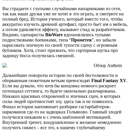
Вы страдаете с глупыми случайными напарниками из сети,
так как ваши друзья уже не хотят в это играть, и смотрите на
полный бред. История ученого, который вместо того, чтобы
аккуратно изучить древний артефакт, просто бьет им о мебель,
а потом удивляется эффекту, вызывает стыд за разработчиков.
Видимо, сценаристы
BioWare
вдохновлялись тупыми
подростковыми боевиками, типа “
Прометея
”, но забыли
нарисовать эпичную по своей тупости сцену с огромным
бубликом. Хотя, стоит признать, что сортирная шутка про
задницу босса получилась смешной.
Дальнейшие повороты истории по своей бестолковости и
оборванным сюжетным веткам превосходят
Final Fantasy XV
.
Если вы думали, что хотя бы концовка немного раскроет
потенциал сеттинга, то будете окончально разочарованы.
Никаких красивых откровений и эпичных сцен, в которых
силы людей противостоят злу, здесь так и не появилось.
Финал истории напоминает разборки гастарбайтеров-
наркоманов где-то на задворках Гольяново. Главный злодей
получился никаким и с очень шаблонной мотивацией.
Внутренний трепет, воодушевление и желание немедленно
получить сиквел – все это, к нашему глубочайшему