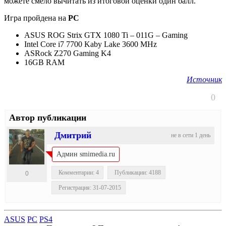
можете смело вычитать из итоговой оценки один балл.
Игра пройдена на
PC
ASUS ROG Strix GTX 1080 Ti – 011G – Gaming
Intel Core i7 7700 Kaby Lake 3600 MHz
ASRock Z270 Gaming K4
16GB RAM
Источник
0
Автор публикации
Дмитрий
не в сети 1 день
Админ smimedia.ru
Комментарии: 4
Публикации: 4188
0
Регистрация: 31-07-2015
ASUS
PC
PS4