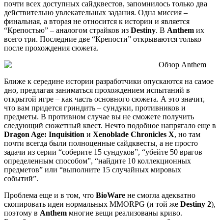
почти всех доступных сайдквестов, запомнилось только два
действительно увлекательных задания. Одна миссия –
финальная, а вторая не относится к истории и является
“Крепостью” – аналогом страйков из
Destiny
. В
Anthem
их
всего три. Последние две “Крепости” открываются только
после прохождения сюжета.
Ближе к середине истории разработчики опускаются на самое
дно, предлагая заниматься прохождением испытаний в
открытой игре – как часть основного сюжета. А это значит,
что вам придется гриндить – сундуки, противников и
предметы. В противном случае вы не сможете получить
следующий сюжетный квест. Нечто подобное напрягало еще в
Dragon Age: Inquisition
и
Xenoblade Chronicles X
, но там
почти всегда были полноценные сайдквесты, а не просто
задачи из серии “соберите 15 сундуков”, “убейте 50 врагов
определенным способом”, “найдите 10 коллекционных
предметов” или “выполните 15 случайных мировых
событий”.
Проблема еще и в том, что
BioWare
не смогла адекватно
скопировать идеи нормальных MMORPG (и той же
Destiny 2
),
поэтому в
Anthem
многие вещи реализованы криво.