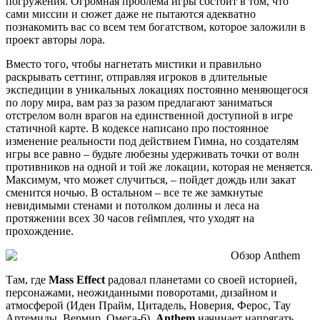
погружения. Огромная проблема игры состоит в том, что
сами миссии и сюжет даже не пытаются адекватно
познакомить вас со всем тем богатством, которое заложили в
проект авторы лора.
Вместо того, чтобы нагнетать мистики и правильно
раскрывать сеттинг, отправляя игроков в длительные
экспедиции в уникальных локациях постоянно меняющегося
по лору мира, вам раз за разом предлагают заниматься
отстрелом волн врагов на единственной доступной в игре
статичной карте. В кодексе написано про постоянное
изменение реальности под действием Гимна, но создателям
игры все равно – будьте любезны удерживать точки от волн
противников на одной и той же локации, которая не меняется.
Максимум, что может случиться, – пойдет дождь или закат
сменится ночью. В остальном – все те же замкнутые
невидимыми стенами и потолком долины и леса на
протяжении всех 30 часов геймплея, что уходят на
прохождение.
Там, где
Mass Effect
радовал планетами со своей историей,
персонажами, неожиданными поворотами, дизайном и
атмосферой (Иден Прайм, Цитадель, Новерия, Ферос, Тау
Артемиды, Вермир, Омега-6),
Anthem
начинает напрягать