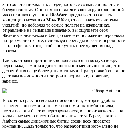
Зато хочется похвалить людей, которые создавали полеты и
боевую систему. Они немного вытягивают игру из зловонной
массы липкого уныния.
BioWare
продолжает развивать
концепцию механики
Mass Effect
, отказываясь от системы
укрытий, но добавляя те самые полеты на джавелинах.
Управление на геймпаде идеально, вы ощущаете себя
Железным человеком и быстро меняете положение персонажа
на трехмерной карте, используя перепады высот и неровности
ландшафта для того, чтобы получить преимущество над
врагом.
Так как отряды противников появляются из воздуха вокруг
персонажа, вам приходится постоянно менять позицию, что
делает битвы еще более динамичными. Правда такой спавн не
дает вам возможности построить нормальную тактику
заранее.
У вас есть сразу несколько способностей, которые удобно
разнесены по тем или иным кнопкам и их комбинациям,
почти все они быстро перезаряжаются, вы не отвлекаетесь на
кольцевые меню и темп битв не снижается. В результате в
Anthem самые динамичные битвы среди всех проектов
компании. Жаль только то, что разработчики нормально не