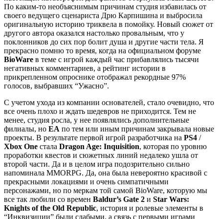
По каким-то необъяснимым причинам студия избавилась от
своего ведущего сценариста Дрю Карпишина и выбросила
оригинальную историю триквела в помойку. Новый сюжет от
другого автора оказался настолько провальным, что у
поклонников до сих пор болит душа и другие части тела. Я
прекрасно помню то время, когда на официальном форуме
BioWare
в теме с игрой каждый час прибавлялись тысячи
негативных комментариев, а рейтинг истории в
прикрепленном опроснике отображал рекордные 97%
голосов, выбравших “Ужасно”.
С учетом ухода из компании основателей, стало очевидно, что
все очень плохо и ждать шедевров не приходится. Тем не
менее, студия росла, у нее появлялись дополнительные
филиалы, но
EA
по тем или иным причинам закрывала новые
проекты. В результате первой игрой разработчика на
PS4
/
Xbox One
стала
Dragon Age: Inquisition
, которая по уровню
проработки квестов и сюжетных линий недалеко ушла от
второй части. Да и в целом игра подозрительно сильно
напоминала MMORPG. Да, она была невероятно красивой с
прекрасными локациями и очень симпатичными
персонажами, но по меркам той самой BioWare, которую мы
все так любили со времен
Baldur’s Gate 2
и
Star Wars:
Knights of the Old Republic
, история и ролевые элементы в
“Инквизиции” были слабыми, а связь с первыми играми