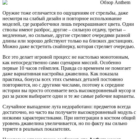
Оружие тоже отличается по ощущениям от стрельбы, даже
несмотря на слабый дизайн и повторное использование
моделей, где разработчики лишь перекрашивают цвета. Одни
стволы имеют разброс, другие – сильную отдачу, третьи –
медленные, но сильные, другие стреляют очередями разной
длины или хорошо действуют только на близких дистанциях.
Можно даже встретить снайперку, которая стреляет очередью.
Все это делает игровой процесс не настолько монотонным,
как непосредственно сами сценарии миссий. Особенно
первые 10 часов геймплея. Правда со временем не помогает
даже вариативная настройка джавелина. Как показала
практика, бонусы всех этих съемных деталей постоянно
повторяются, но с другими числами, поэтому к середине
истории вы просто отсеиваете весь высокоуровневый мусор и
раз за разом выбираете одни и те же самые рабочие варианты.
Случайное выпадение лута недоработано: предметов всегда
достаточно, но часто вы получаете высокоуровневый модуль с
низкими характеристиками. При интеграции в костюм общий
уровень джавелина увеличивается, но по факту вы сильно
теряете в реальных показателях.