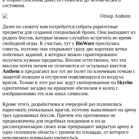
состояния.
Далее по сюжету вам потребуется собрать раритетные
предметы для создания специальной брони. Они выпадают из
редких боссов, которые можно случайно встретить во время
свободной игры. К счастью, тут у
BioWare
проснулась
совесть, поэтому они открывают сразу две короткие ветки
побочных заданий, в которых можно гарантированно
получить нужные предметы. Вполне естественно, что эти
миссии почти ничем не отличаются от остальных квестов
Anthem
и предлагают все тот же полет по ключевым точкам с
защитой позиции и отстрелом появляющихся из воздуха
врагов. Только в этот раз вас ждут скопированные из
Skyrim
однотипные загадки на вращение обелисков и колец с
изображениями тех или иных символов.
Кроме этого, разработчики в очередной раз поленились
нарисовать уникальных врагов, поэтому вываливают на арену
трех одинаковых боссов. Причем эти противники не
предназначены для подобных поединков и из-за
рассинхронизации своих атак превращают закрытую арену в
одну сплошную область с уроном по площади, от которого
невозможно нормально увернуться.