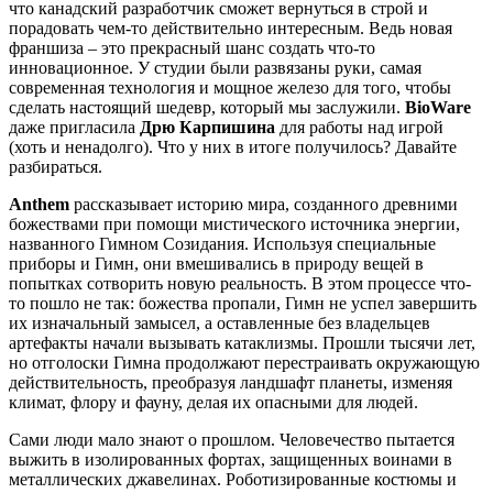
что канадский разработчик сможет вернуться в строй и
порадовать чем-то действительно интересным. Ведь новая
франшиза – это прекрасный шанс создать что-то
инновационное. У студии были развязаны руки, самая
современная технология и мощное железо для того, чтобы
сделать настоящий шедевр, который мы заслужили.
BioWare
даже пригласила
Дрю Карпишина
для работы над игрой
(хоть и ненадолго). Что у них в итоге получилось? Давайте
разбираться.
Anthem
рассказывает историю мира, созданного древними
божествами при помощи мистического источника энергии,
названного Гимном Созидания. Используя специальные
приборы и Гимн, они вмешивались в природу вещей в
попытках сотворить новую реальность. В этом процессе что-
то пошло не так: божества пропали, Гимн не успел завершить
их изначальный замысел, а оставленные без владельцев
артефакты начали вызывать катаклизмы. Прошли тысячи лет,
но отголоски Гимна продолжают перестраивать окружающую
действительность, преобразуя ландшафт планеты, изменяя
климат, флору и фауну, делая их опасными для людей.
Сами люди мало знают о прошлом. Человечество пытается
выжить в изолированных фортах, защищенных воинами в
металлических джавелинах. Роботизированные костюмы и