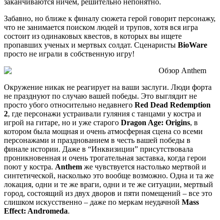
заканчиваются ничем, решительно непонятно.
Забавно, но ближе к финалу сюжета герой говорит персонажу,
что не занимается поиском людей и трупов, хотя вся игра
состоит из одинаковых квестов, в которых вы ищете
пропавших ученых и мертвых солдат. Сценаристы
BioWare
просто не играли в собственную игру!
Окружение никак не реагирует на ваши заслуги. Люди форта
не празднуют по случаю вашей победы. Это выглядит не
просто убого относительно недавнего
Red Dead Redemption
2
, где персонажи устраивали гуляния с танцами у костра и
игрой на гитаре, но и уже старого
Dragon Age: Origins
, в
котором была мощная и очень атмосферная сцена со всеми
персонажами и празднованием в честь вашей победы в
финале истории. Даже в “Инквизиции” присутствовала
проникновенная и очень трогательная заставка, когда герои
поют у костра.
Anthem
же чувствуется настолько мертвой и
синтетической, насколько это вообще возможно. Одна и та же
локация, одни и те же враги, одни и те же ситуации, мертвый
город, состоящий из двух дворов и пяти помещений – все это
слишком искусственно – даже по меркам неудачной
Mass
Effect: Andromeda
.