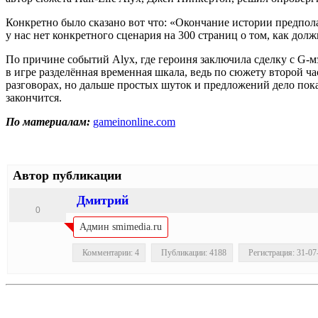
Конкретно было сказано вот что: «Окончание истории предпола
у нас нет конкретного сценария на 300 страниц о том, как долж
По причине событий Alyx, где героиня заключила сделку с G-мэ
в игре разделённая временная шкала, ведь по сюжету второй час
разговорах, но дальше простых шуток и предложений дело пока
закончится.
По материалам:
gameinonline.com
Автор публикации
Дмитрий
0
Админ smimedia.ru
Комментарии: 4
Публикации: 4188
Регистрация: 31-07