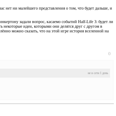
с нет ни малейшего представления о том, что будет дальше, и
нкертону задали вопрос, касаемо событий Half-Life 3: будет ли
сть некоторые идеи, которыми они делятся друг с другом в
лённо можно сказать, что на этой игре история вселенной на
0
не в сети 1 день