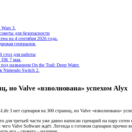
 Wars 3.
советы для безопасности
на на 4 сентября 2026 года.
дровая генерация.
 стол для работы
 ПК 7 мая.
од названием On the Trail: Deep Water.
в Nintendo Switch 2.
иц, но Valve «взволнована» успехом Alyx
то для третьей части уже давно написан сценарий на пару сотен
чего Valve Software ждёт. Легенда о готовом сценарии прочно в
уть его – сюжета – наличие.