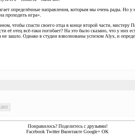
гает определённые направления, которым мы очень рады. Но у на
на проходить игра».
ном, чтобы спасти своего отца в конце второй части, мистеру Пи
ти её отец всё-таки погибает? На это было сказано, что у них е
 не зашло. Однако в студии взволнованы успехом Alyx, и опреде
-2015
Понравилось? Поделитесь с друзьями!
Facebook
Twitter
Вконтакте
Google+
OK