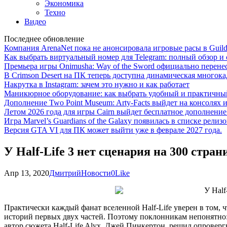
Экономика
Техно
Видео
Последнее обновление
Компания ArenaNet пока не анонсировала игровые расы в Guild
Как выбрать виртуальный номер для Telegram: полный обзор и 
Премьера игры Onimusha: Way of the Sword официально перенесе
В Crimson Desert на ПК теперь доступна динамическая многока
Накрутка в Instagram: зачем это нужно и как работает
Маникюрное оборудование: как выбрать удобный и практичный
Дополнение Two Point Museum: Arty-Facts выйдет на консолях и
Летом 2026 года для игры Cairn выйдет бесплатное дополнение п
Игра Marvel’s Guardians of the Galaxy появилась в списке релизо
Версия GTA VI для ПК может выйти уже в феврале 2027 года.
У Half-Life 3 нет сценария на 300 стран
Апр 13, 2020
Дмитрий
Новости
0
Like
Практически каждый фанат вселенной Half-Life уверен в том, ч
историй первых двух частей. Поэтому поклонникам непонятно: 
автор сюжета Half-Life Alyx, Джей Пинкертон, решил опровергн