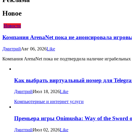
Новое
Новости
Компания ArenaNet пока не анонсировала игровые
Дмитрий
Авг 06, 2026
Like
Компания ArenaNet пока не подтвердила наличие играбельных рас
Как выбрать виртуальный номер для Telegra
Дмитрий
Июл 18, 2026
Like
Компьютерные и интернет услуги
Премьера игры Onimusha: Way of the Sword о
Дмитрий
Июл 02, 2026
Like